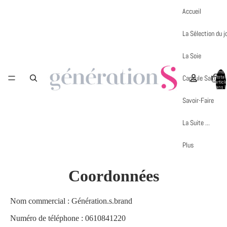
Accueil
La Sélection du j
La Soie
Nombr
Capsule Sakura
total
d’articl
dans l
panier:
Savoir-Faire
La Suite ...
Plus
Coordonnées
Nom commercial : Génération.s.brand
Numéro de téléphone : 0610841220